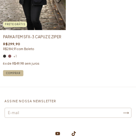
FRETE GRÁTIS
PARKA FEM SFX-3 CAPUZ E ZIPER
R$299,90
R$284,91
com
Boleto
+1
6
x de
R$49,98
sem juros
COMPRAR
ASSINE NOSSA NEWSLETTER