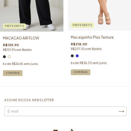
FRETE GRÁTIS
FRETE GRÁTIS
Macaquinho Plus Texture
MACACAO AIR FLOW
R$218,00
R$159,90
R$207,10
com
Boleto
R$151,91
com
Boleto
6
x de
R$36,33
sem juros
6
x de
R$26,65
sem juros
COMPRAR
COMPRAR
ASSINE NOSSA NEWSLETTER