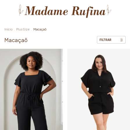
Início
.
Plus Size
.
Macaçaõ
Macaçaõ
FILTRAR